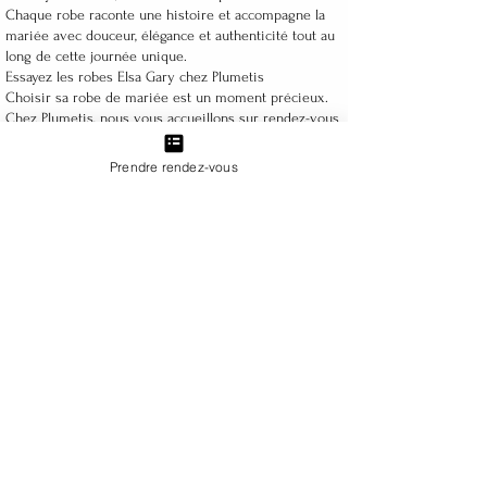
Chaque robe raconte une histoire et accompagne la
mariée avec douceur, élégance et authenticité tout au
long de cette journée unique.
Essayez les robes Elsa Gary chez Plumetis
Choisir sa robe de mariée est un moment précieux.
Chez Plumetis, nous vous accueillons sur rendez-vous
dans un espace intimiste afin de vous offrir une
expérience entièrement personnalisée.
Prendre rendez-vous
Revendeur exclusif Elsa Gary sur Toulouse et sa
région, nous proposons une sélection représentative
des collections de cette créatrice française.
En tant que boutique multimarque, vous pourrez
également découvrir et essayer d'autres maisons de
couture soigneusement sélectionnées. Cette diversité
vous permet de comparer plusieurs styles lors d'un
même rendez-vous et de trouver la robe qui vous
ressemble vraiment.
Notre équipe vous accompagne avec écoute,
bienveillance et expertise afin de faire de cette
recherche un moment inoubliable.
Pourquoi choisir Plumetis ?
✔️ Revendeur exclusif Elsa Gary sur Toulouse et sa
région