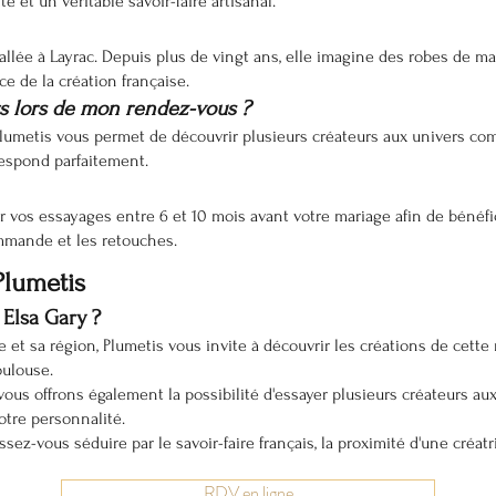
é et un véritable savoir-faire artisanal.
tallée à Layrac. Depuis plus de vingt ans, elle imagine des robes de m
e de la création française.
urs lors de mon rendez-vous ?
Plumetis vous permet de découvrir plusieurs créateurs aux univers c
respond parfaitement.
s essayages entre 6 et 10 mois avant votre mariage afin de bénéfic
ommande et les retouches.
Plumetis
Elsa Gary ?
 et sa région, Plumetis vous invite à découvrir les créations de cette 
oulouse.
ous offrons également la possibilité d'essayer plusieurs créateurs a
otre personnalité.
sez-vous séduire par le savoir-faire français, la proximité d'une créat
RDV en ligne