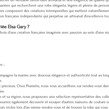
erver un véritable savoir-faire artisanal et une exigence de qualité qu
mariées qui recherchent une robe élégante, légère et pleine de personn
ignées composent des créations intemporelles qui mettent naturellemen
ison française indépendante qui perpétue un artisanat d'excellence to
iée Elsa Gary ?
e choix d'une création française imaginée avec passion au sein d'une ma
s ;
mpagne la mariée avec douceur, élégance et authenticité tout au lon
s
précieux. Chez Plumetis, nous vous accueillons sur rendez-vous dans 
ée.
 et sa région, nous proposons une sélection représentative des collec
pourrez également découvrir et essayer d'autres maisons de couture
urs styles lors d'un même rendez-vous et de trouver la robe qui vous