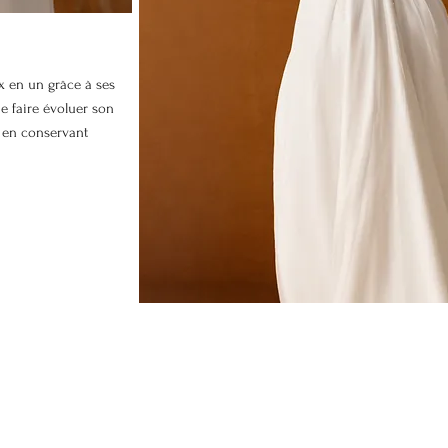
x en un grâce à ses
 faire évoluer son
t en conservant