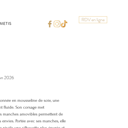
RDV en ligne
METIS
ion 2026
tionnée en mousseline de soie, une
nt fluide. Son corsage met
 ses manches amovibles permettent de
es envies. Portée avec ses manches, elle
e révèle une silhouette plus épurée et