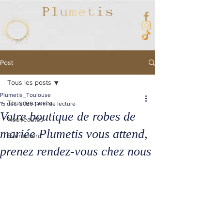
Post
Tous les posts
Plumetis_Toulouse
Tous les posts
15 déc. 2020
1 min de lecture
Votre boutique de robes de
Nouveautés
mariée Plumetis vous attend,
Evénement
prenez rendez-vous chez nous