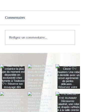
Commentaires
Milla Nova, la marque
Comment reconnaî
Rédigez un commentaire...
montante de la robe de
robe de mariée de 
mariée