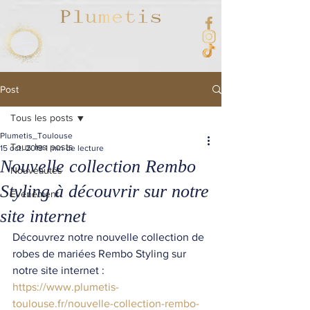
Post
Tous les posts
Plumetis_Toulouse
Tous les posts
15 oct. 2019
1 min de lecture
Nouvelle collection Rembo
Nouveautés
Styling à découvrir sur notre
Evénement
site internet
Découvrez notre nouvelle collection de 
robes de mariées Rembo Styling sur 
notre site internet :   
https://www.plumetis-
toulouse.fr/nouvelle-collection-rembo-