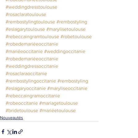
#weddingdresstoulouse
#rosaclaratoulouse
#rembostylingtoulouse
#rembostyling
#eslagarytoulouse
#marylisetoulouse
#rebeccaingramtoulouse
#robetoulouse
#robedemariéeoccitanie
#mariéeoccitanie
#weddingoccitanie
#robedemariéeoccitanie
#weddingdressoccitanie
#rosaclaraoccitanie
#rembostylingoccitanie
#rembostyling
#eslagaryoccitanie
#maryliseoccitanie
#rebeccaingramoccitanie
#robeoccitanie
#mariagetoulouse
#bridetoulouse
#mariéetoulouse
Nouveautés