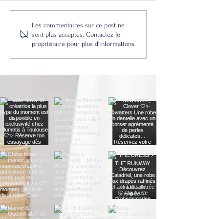
La collection 2021 des
Découvrez la coll
Les commentaires sur ce post ne
accessoires de Plumetis, la
Marylise, disponi
sont plus acceptés. Contactez le
propriétaire pour plus d'informations.
boutique de robes de mariée
votre boutique de 
à Toulouse
mariée à Toulouse