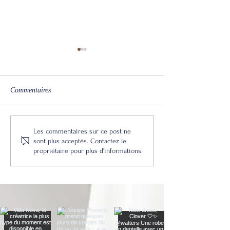
Commentaires
Milla Nova, la marque
Comment reconnaî
Les commentaires sur ce post ne
montante de la robe de
robe de mariée de 
sont plus acceptés. Contactez le
propriétaire pour plus d'informations.
mariée